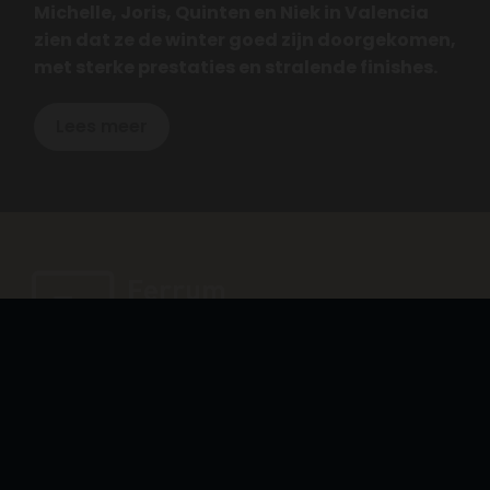
Michelle, Joris, Quinten en Niek in Valencia
zien dat ze de winter goed zijn doorgekomen,
met sterke prestaties en stralende finishes.
Lees meer
Contact
Culemborgseweg 24, 4115RM Asch
ferrumendurance@gmail.com